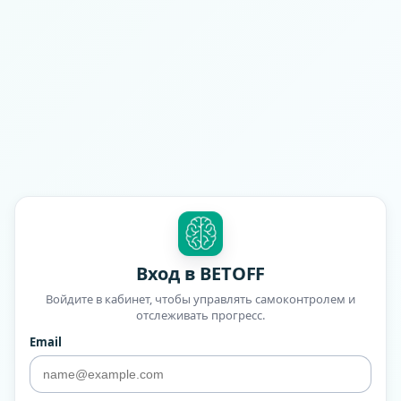
Вход в BETOFF
Войдите в кабинет, чтобы управлять самоконтролем и
отслеживать прогресс.
Email