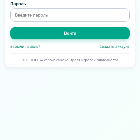
Пароль
Войти
Забыли пароль?
Создать аккаунт
© BETOFF — сервис самоконтроля игровой зависимости